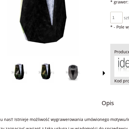
*
grawer:
szt
*
- Pole 
Produc
Kod pr
Opis
 u nas!! Istnieje możliwość wygrawerowania umówionego motywu/in
zy zaznaczyć wariant z taką usługą i w wiadomości do sprzedawcy 