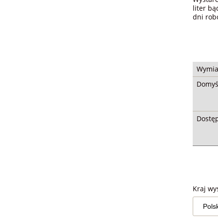
liter b
dni rob
Wymia
Domyśl
Dostęp
Kraj wys