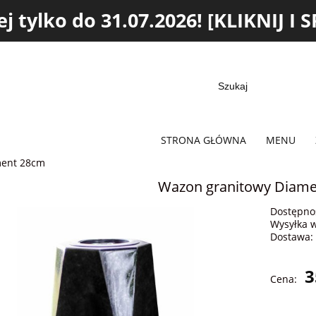
j tylko do 31.07.2026! [KLIKNIJ
STRONA GŁÓWNA
MENU
ment 28cm
Wazon granitowy Diam
Dostępno
Wysyłka 
Dostawa:
Cena
3
Cena:
płat