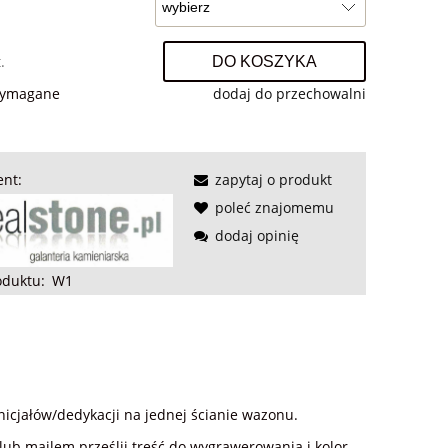
.
DO KOSZYKA
wymagane
dodaj do przechowalni
ent:
zapytaj o produkt
poleć znajomemu
dodaj opinię
oduktu:
W1
icjałów/dedykacji na jednej ścianie wazonu.
lub mailem prześlij treść do wygrawerowania i kolor