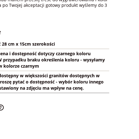
 a po Twojej akceptacji gotowy produkt wyślemy do 3
e
 28 cm x 15cm szerokości
cena i dostępność dotyczy czarnego koloru
 W przypadku braku określenia koloru - wysyłamy
w kolorze czarnym
dostępny w większości granitów dostępnych w
proszę pytać o dostępność - wybór koloru innego
stawiony na zdjęciu ma wpływ na cenę.
Cena nie zawiera ewentualnych kosztów
płatności