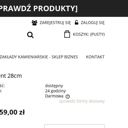
 I SPRAWDŹ PRODUKTY]
ZAREJESTRUJ SIĘ
ZALOGUJ SIĘ
KOSZYK:
(PUSTY)
ZAKŁADY KAMIENIARSKIE - SKLEP BIZNES
KONTAKT
ent 28cm
ść:
dostępny
w:
24 godziny
Darmowa
sprawdź formy dostawy
 nie zawiera ewentualnych kosztów
59,00 zł
ności